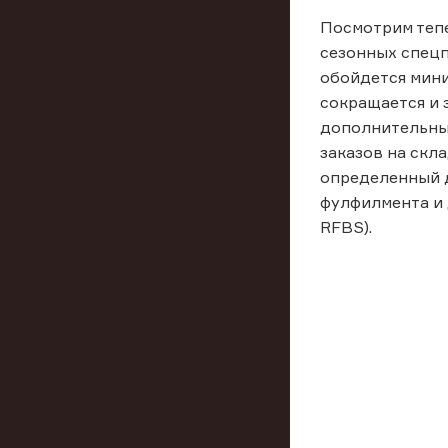
Посмотрим тепе
сезонных спецп
обойдется мини
сокращается и 
дополнительных
заказов на скл
определенный д
фулфилмента и 
RFBS).