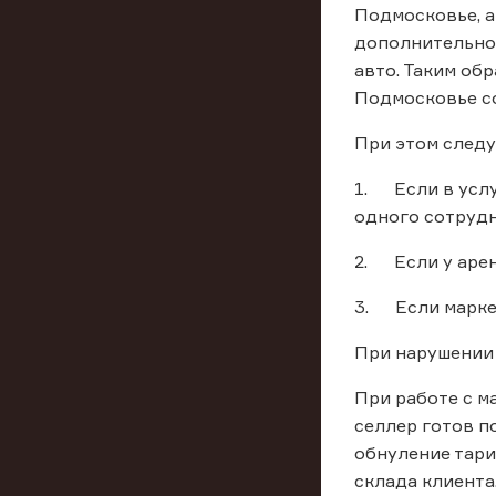
Подмосковье, а
дополнительно 
авто. Таким об
Подмосковье со
При этом следу
1. Если в услу
одного сотрудни
2. Если у арен
3. Если маркет
При нарушении 
При работе с м
селлер готов п
обнуление тари
склада клиента