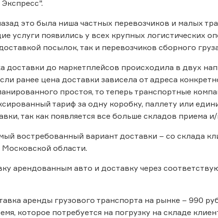
 Экспресс".
назад это была ниша частных перевозчиков и малых тра
е услуги появились у всех крупных логистических оп
оставкой посылок, так и перевозчиков сборного груза
 доставки до маркетплейсов происходила в двух нап
сли ранее цена доставки зависела от адреса конкрет
ланированного простоя, то теперь транспортные компа
сированный тариф за одну коробку, паллету или един
авки, так как появляется все больше складов приема и/
ый востребованный вариант доставки – со склада кл
 Московской области.
вку арендованным авто и доставку через соответств
ставка аренды грузового транспорта на рынке – 990 ру
емя, которое потребуется на погрузку на складе клие