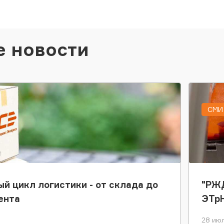
е новости
СМИ 
ый цикл логистики - от склада до
"РЖД
ента
ЭТр
28 июл