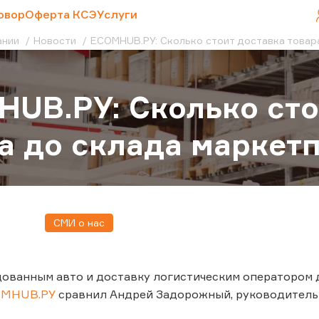
овор
Оферта КСЭ
Услуги
ании
Новости
ECOMHUB.РУ: Сколько стоит доставка товар
UB.РУ: Сколько сто
а до склада маркет
СМИ о нас
дованным авто и доставку логистическим оператором
OMHUB.РУ
сравнил Андрей Задорожный, руководитель