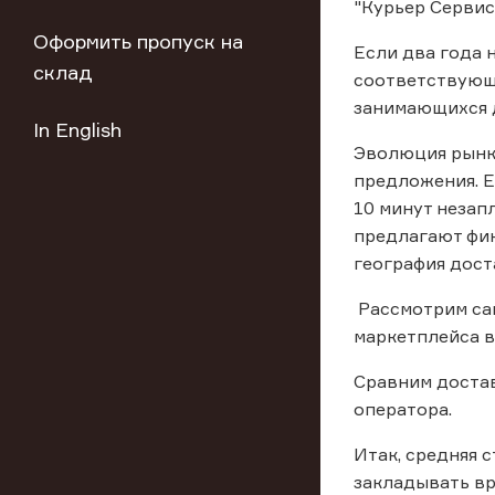
"Курьер Сервис
Оформить пропуск на
Если два года 
склад
соответствующи
занимающихся д
In English
Эволюция рынка
предложения. Е
10 минут незап
предлагают фик
география дост
Рассмотрим сам
маркетплейса в
Cравним доста
оператора.
Итак, средняя 
закладывать вр