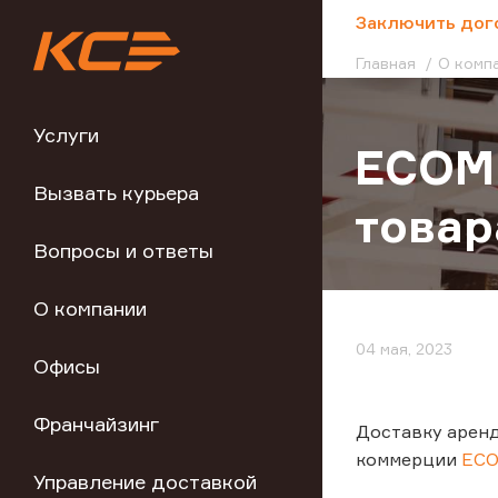
;
Заключить дог
Главная
О комп
Услуги
ECOMH
Вызвать курьера
товар
Вопросы и ответы
О компании
04 мая, 2023
Офисы
Франчайзинг
Доставку арен
коммерции
EC
Управление доставкой