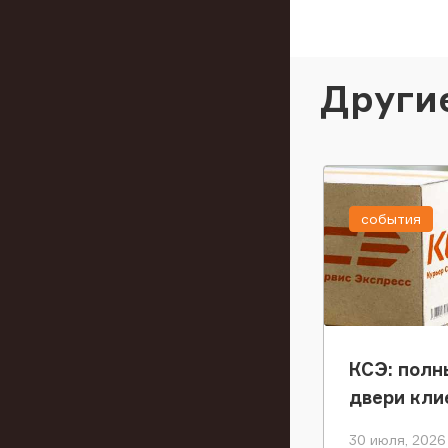
Други
события
КСЭ: полн
двери кли
30 июля, 2026