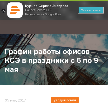
Курьер Сервис Экспресс
Установить
Courier Service LLC
Бесплатно - в Google Play
Главная
О компании
Новости
График работы офисов КСЭ в празд
;
График работы офисов
КСЭ в праздники с 6 по 9
мая
уведомления
05 мая, 2017