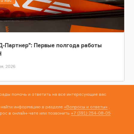
о нас
-Партнер": Первые полгода работы
Н
я, 2026
рады помочь и ответить на все интересующие вас
 найти информацию в разделе
«Вопросы и ответы»
,
рос в онлайн-чате или позвонить
+7 (391) 254-08-05