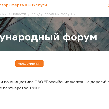
овор
Оферта КСЭ
Услуги
ании
Новости
Международный форум
ународный форум
уведомления
Сочи по инициативе ОАО "Российские железные дороги
 партнерство 1520"...