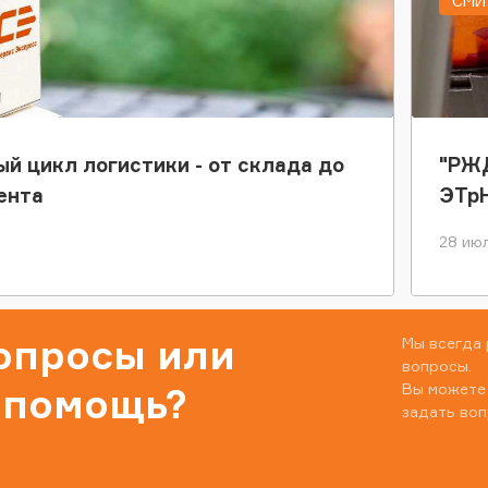
СМИ 
ый цикл логистики - от склада до
"РЖД
ента
ЭТр
28 июл
вопросы или
Мы всегда 
вопросы.
Вы можете
 помощь?
задать воп