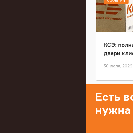
события
КСЭ: полн
двери кли
30 июля, 2026
Есть 
нужна