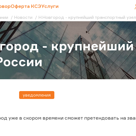
овор
Оферта КСЭ
Услуги
ании
Новости
Н.Новгород - крупнейший транспортный узел
город - крупнейший
России
уведомления
д уже в скором времени сможет претендовать на зван