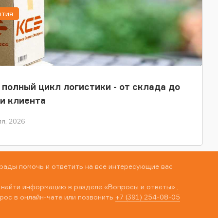
ытия
 полный цикл логистики - от склада до
и клиента
я, 2026
рады помочь и ответить на все интересующие вас
 найти информацию в разделе
«Вопросы и ответы»
,
рос в онлайн-чате или позвонить
+7 (391) 254-08-05