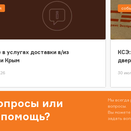
я
соб
 в услугах доставки в/из
КСЭ:
ки Крым
двер
026
30 июл
вопросы или
Мы всегда 
вопросы.
Вы можете
 помощь?
задать воп