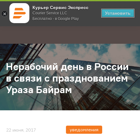
Курьер Сервис Экспресс
Установить
Courier Service LLC
Бесплатно - в Google Play
Главная
О компании
Новости
Нерабочий день в России в связи
;
Нерабочий день в России
в связи с празднованием
Ураза Байрам
уведомления
22 июня, 2017