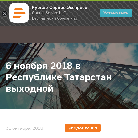
Курьер Сервис Экспресс
Установить
Courier Service LLC
Бесплатно - в Google Play
Главная
О компании
Новости
6 ноября 2018 в Республике Тата
;
6 ноября 2018 в
Республике Татарстан
выходной
уведомления
31 октября, 2018