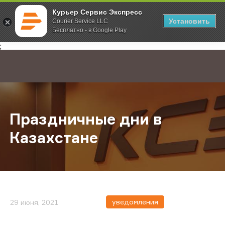
Курьер Сервис Экспресс
Установить
Courier Service LLC
Бесплатно - в Google Play
Главная
О компании
Новости
Праздничные дни в Казахстане
;
Праздничные дни в
Казахстане
уведомления
29 июня, 2021