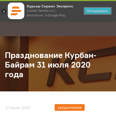
Курьер Сервис Экспресс
Установить
Courier Service LLC
Бесплатно - в Google Play
Главная
О компании
Новости
Празднование Курбан-Байрам 31 
;
Празднование Курбан-
Байрам 31 июля 2020
года
уведомления
27 июля, 2020