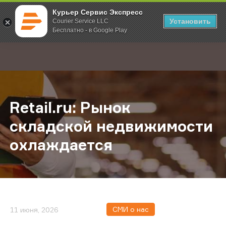
Курьер Сервис Экспресс
Установить
Courier Service LLC
Бесплатно - в Google Play
Главная
О компании
Новости
Retail.ru: Рынок складской недв
;
Retail.ru: Рынок
складской недвижимости
охлаждается
СМИ о нас
11 июня, 2026