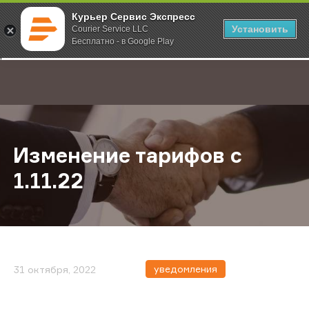
Курьер Сервис Экспресс
Установить
Courier Service LLC
Бесплатно - в Google Play
Главная
О компании
Новости
Изменение тарифов с 1.11.22
;
Изменение тарифов с
1.11.22
уведомления
31 октября, 2022