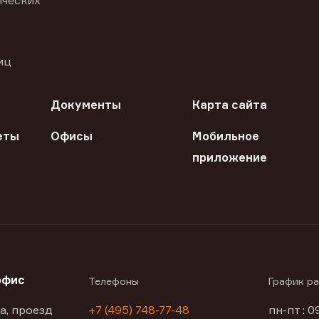
ических
иц
Документы
Карта сайта
еты
Офисы
Мобильное
приложение
офис
Телефоны
График р
а, проезд
+7 (495) 748-77-48
пн-пт : 0