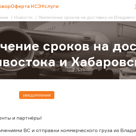
овор
Оферта КСЭ
Услуги
ании
Новости
Увеличение сроков на доставку из Владивос
чение сроков на дос
востока и Хабаровс
уведомления
енты и партнёры!
ничениями ВС и отправки коммерческого груза из Влад