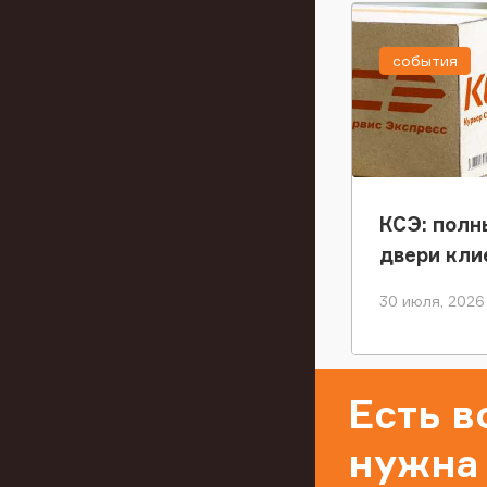
события
КСЭ: полн
двери кли
30 июля, 2026
Есть 
нужна