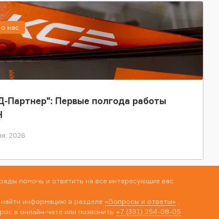
о нас
-Партнер": Первые полгода работы
Н
я, 2026
рады помочь и ответить на все интересующие вас
 найти информацию в разделе
«Вопросы и ответы»
,
рос в онлайн-чате или позвонить
+7 (391) 254-08-05