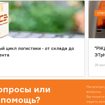
СМИ 
ый цикл логистики - от склада до
"РЖД
ента
ЭТр
28 июл
вопросы или
Мы всегда 
вопросы.
Вы можете
 помощь?
задать воп