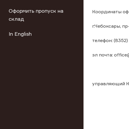
Оформить пропуск на
Координаты оф
склад
г.Чебоксары, пр
In English
телефон: (8352)
эл почта: office
управляющий К