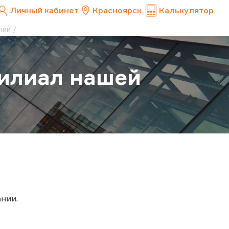
Личный кабинет
Красноярск
Калькулятор
нии
филиал нашей
нии.