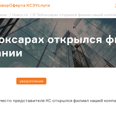
овор
Оферта КСЭ
Услуги
ании
Новости
В Чебоксарах открылся филиал нашей компа
оксарах открылся 
ании
уведомления
место представителя КС открылся филиал нашей компа