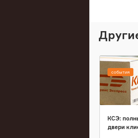
Други
события
КСЭ: полн
двери кли