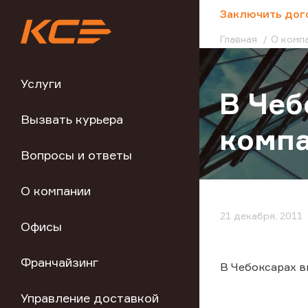
;
Заключить дог
Главная
О комп
Услуги
В Чеб
Вызвать курьера
комп
Вопросы и ответы
О компании
21 декабря, 2011
Офисы
Франчайзинг
В Чебоксарах в
Управление доставкой