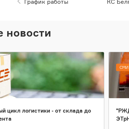
График работы
КС Белг
е новости
СМИ 
ый цикл логистики - от склада до
"РЖД
ента
ЭТр