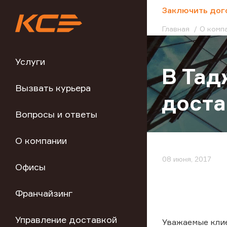
;
Заключить дог
Главная
О комп
Услуги
В Тад
Вызвать курьера
доста
Вопросы и ответы
О компании
08 июня, 2017
Офисы
Франчайзинг
Управление доставкой
Уважаемые кли