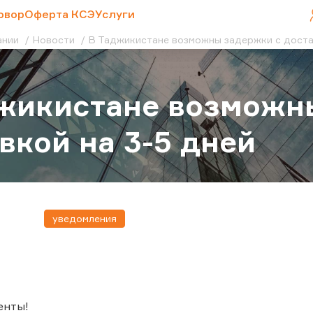
овор
Оферта КСЭ
Услуги
ании
Новости
В Таджикистане возможны задержки с доста
жикистане возможн
вкой на 3-5 дней
уведомления
енты!