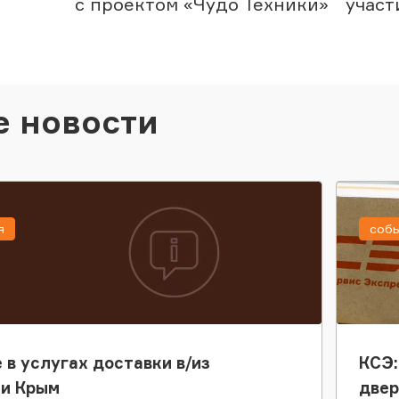
с проектом «Чудо Техники»
участ
е новости
я
соб
 в услугах доставки в/из
КСЭ:
ки Крым
двер