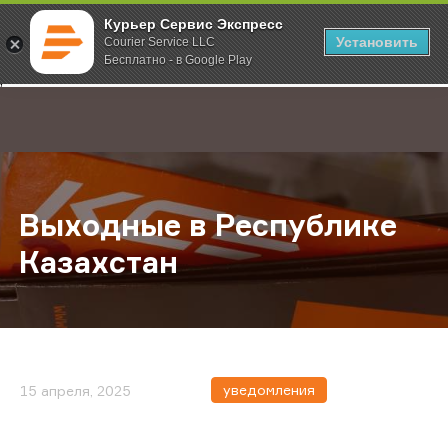
Курьер Сервис Экспресс
Установить
Courier Service LLC
Бесплатно - в Google Play
Главная
О компании
Новости
Выходные в Республике Казахста
;
Выходные в Республике
Казахстан
уведомления
15 апреля, 2025