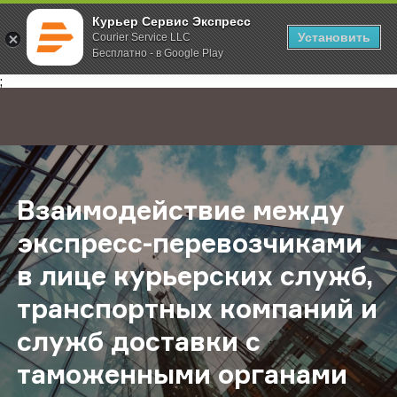
Курьер Сервис Экспресс
Установить
Courier Service LLC
Бесплатно - в Google Play
Главная
О компании
Новости
Взаимодействие между экспресс-
;
Взаимодействие между
экспресс-перевозчиками
в лице курьерских служб,
транспортных компаний и
служб доставки с
таможенными органами