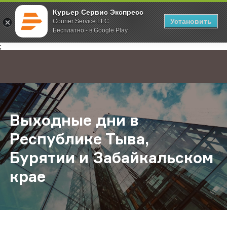
Курьер Сервис Экспресс
Установить
Courier Service LLC
Бесплатно - в Google Play
Главная
О компании
Новости
Выходные дни в Республике Тыва,
;
Выходные дни в
Республике Тыва,
Бурятии и Забайкальском
крае