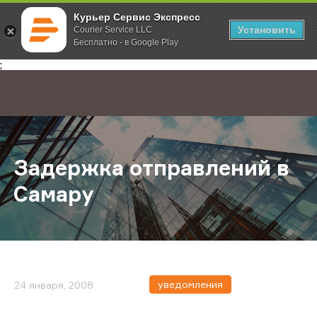
Курьер Сервис Экспресс
Установить
Courier Service LLC
Бесплатно - в Google Play
Главная
О компании
Новости
Задержка отправлений в Самару
;
Задержка отправлений в
Самару
уведомления
24 января, 2008