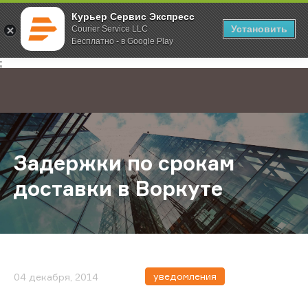
Курьер Сервис Экспресс
Установить
Courier Service LLC
Бесплатно - в Google Play
Главная
О компании
Новости
Задержки по срокам доставки в В
;
Задержки по срокам
доставки в Воркуте
уведомления
04 декабря, 2014