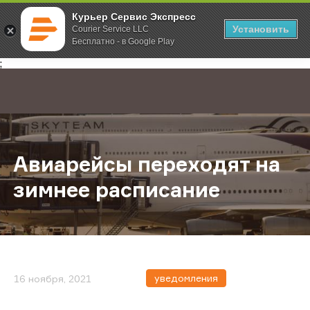
Курьер Сервис Экспресс
Установить
Courier Service LLC
Бесплатно - в Google Play
Главная
О компании
Новости
Авиарейсы переходят на зимнее 
;
Авиарейсы переходят на
зимнее расписание
уведомления
16 ноября, 2021