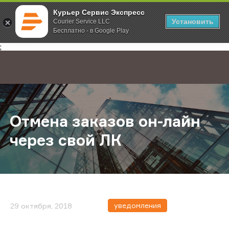
Курьер Сервис Экспресс
Установить
Courier Service LLC
Бесплатно - в Google Play
Главная
О компании
Новости
Отмена заказов он-лайн через св
;
Отмена заказов он-лайн
через свой ЛК
уведомления
29 октября, 2018