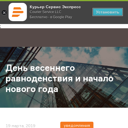
Курьер Сервис Экспресс
Установить
Courier Service LLC
Бесплатно - в Google Play
Главная
О компании
Новости
День весеннего равноденствия и 
;
День весеннего
равноденствия и начало
нового года
уведомления
19 марта, 2019