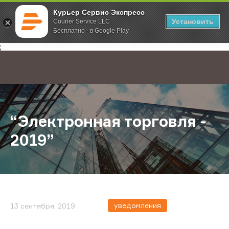
Курьер Сервис Экспресс
Установить
Courier Service LLC
Бесплатно - в Google Play
Главная
О компании
Новости
“Электронная торговля - 2019”
;
“Электронная торговля -
2019”
уведомления
13 сентября, 2019