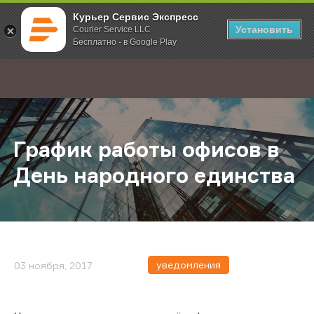
Курьер Сервис Экспресс
Установить
Courier Service LLC
Бесплатно - в Google Play
Главная
О компании
Новости
График работы офисов в День на
;
График работы офисов в
День народного единства
уведомления
03 ноября, 2017