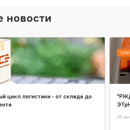
е новости
СМИ 
ый цикл логистики - от склада до
"РЖД
ента
ЭТр
28 июл