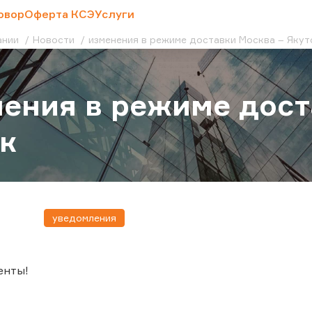
овор
Оферта КСЭ
Услуги
ании
Новости
изменения в режиме доставки Москва – Якут
ения в режиме дост
к
уведомления
енты!