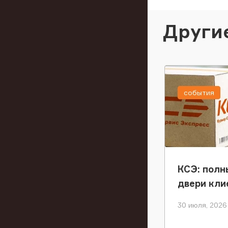
Други
события
КСЭ: полн
двери кли
30 июля, 2026