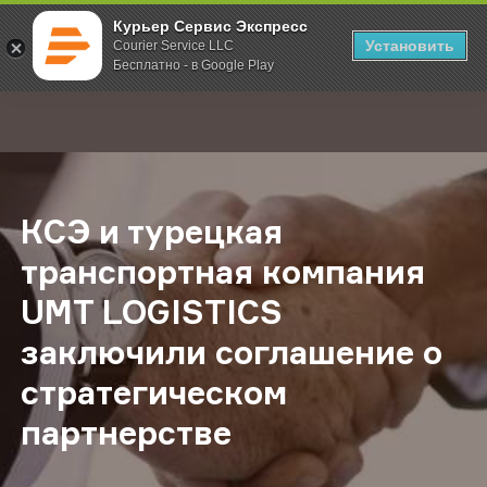
Курьер Сервис Экспресс
Установить
Courier Service LLC
Бесплатно - в Google Play
Главная
О компании
Новости
КСЭ и турецкая транспортная ком
;
КСЭ и турецкая
транспортная компания
UMT LOGISTICS
заключили соглашение о
стратегическом
партнерстве