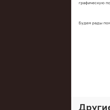
графическую п
Будем рады пом
Други