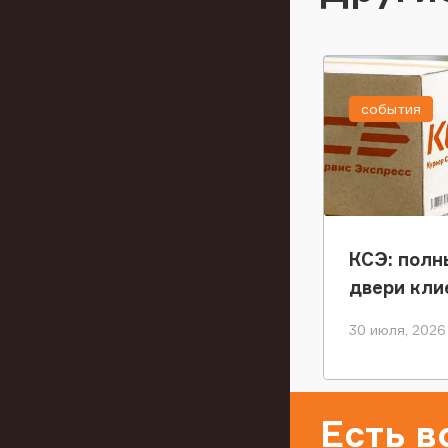
события
КСЭ: полн
двери кли
30 июля, 2026
Есть 