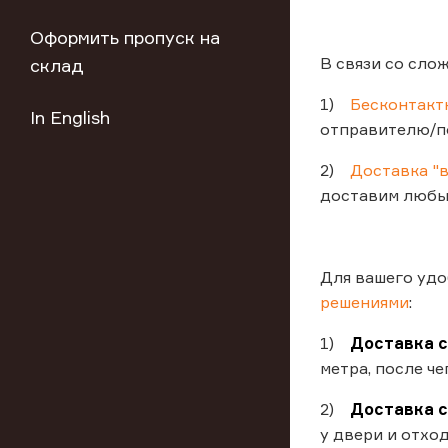
Оформить пропуск на
В связи со сло
склад
1)
Бесконтакт
In English
отправителю/по
2)
Доставка "
доставим любые
Для вашего удо
решениями
:
1)
Доставка с
метра, после ч
2)
Доставка с
у двери и отхо