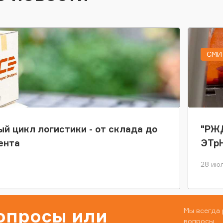
СМИ 
ый цикл логистики - от склада до
"РЖД
ента
ЭТр
28 июл
вопросы или
Мы всегда 
вопросы.