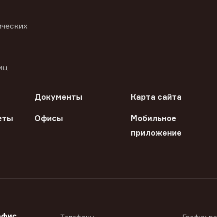
ических
иц
Документы
Карта сайта
еты
Офисы
Мобильное
приложение
офис
Телефоны
График р