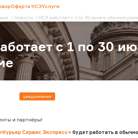
овор
Оферта КСЭ
Услуги
ании
Новости
КСЭ работает с 1 по 30 июня в обычном реж
аботает с 1 по 30 и
ме
уведомления
енты и партнёры!
«Курьер Сервис Экспресс»
будет работать в обычн