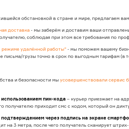
жившейся обстановкой в стране и мире, предлагаем ва
ная доставка
- мы заберём и доставим ваши отправления
лучателю, соблюдая при этом все требования по про
в режиме удалённой работы"
- мы поможем вашему биз
 письма/грузы точно в срок по выгодным тарифам (в т
бства и безопасности мы
усовершенствовали сервис б
 использованием пин-кода
– курьер приезжает на адр
его получателю приходит смс с кодом, который он дикту
 подтверждением через подпись на экране смартф
дит на 3 метра, после чего получатель сканирует штри