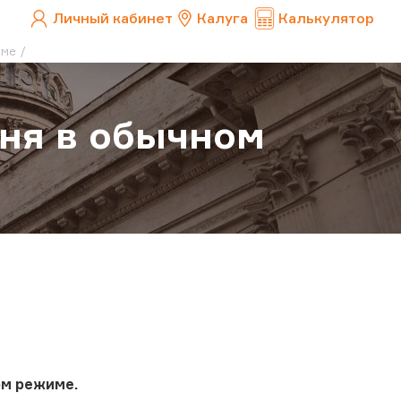
Личный кабинет
Калуга
Калькулятор
име
юня в обычном
ом режиме.