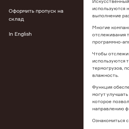
Искусственный 
используются н
Оформить пропуск на
выполнение раз
склад
Многие компани
In English
отслеживания т
программно-ап
Чтобы отслежив
используются т
термогрузов, п
влажность.
Функция обеспе
могут улучшать
которое позвол
направлению фи
Ознакомиться с