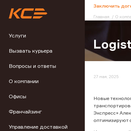
;
Заключить дог
Главная
О комп
Услуги
Logis
Вызвать курьера
Вопросы и ответы
27 мая, 2025
О компании
Офисы
Новые технолог
транспортиров
Франчайзинг
Экспресс» Але
оптимизируют с
Управление доставкой