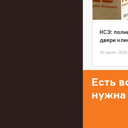
КСЭ: полн
двери кли
30 июля, 2026
Есть 
нужна