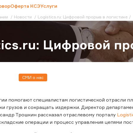
овор
Оферта КСЭ
Услуги
ании
Новости
Logistics.ru: Цифровой прорыв в логистике
tics.ru: Цифровой п
СМИ о нас
ии помогают специалистам логистической отрасли пл
ки грузов и сокращать издержки. Директор департам
ксандр Трошкин рассказал отраслевому порталу
Logisti
кладские операции и процесс управления цепями пос