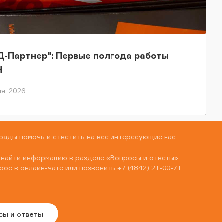
-Партнер": Первые полгода работы
Н
я, 2026
рады помочь и ответить на все интересующие вас
 найти информацию в разделе
«Вопросы и ответы»
,
рос в онлайн-чате или позвонить
+7 (4842) 21-00-71
сы и ответы