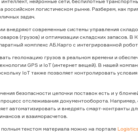
интеллект, нейронные сети, беспилотные транспортны
а российском логистическом рынке. Разберем, как пр
личных задач.
и внедряют современные системы управления складом
оваров (грузов) и оптимизации складских запасов. В 
паратный комплекс АБ.Карго с интегрированной робо
ать геолокацию грузов в реальном времени и обеспе
ехнологии GPS и IoT (интернет вещей). В нашей компа
оскольку IoT также позволяет контролировать условия
чения безопасности цепочки поставок есть и у блокчей
 процесс отслеживания документооборота. Например, 
яет автоматизировать и внедрять смарт-контракты для
нансов и взаиморасчетов.
 полным текстом материала можно на портале
Logistics