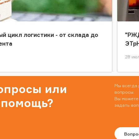
ый цикл логистики - от склада до
"РЖД
ента
ЭТр
28 июл
вопросы или
Мы всегда 
вопросы.
Вы можете
 помощь?
задать воп
Вопро