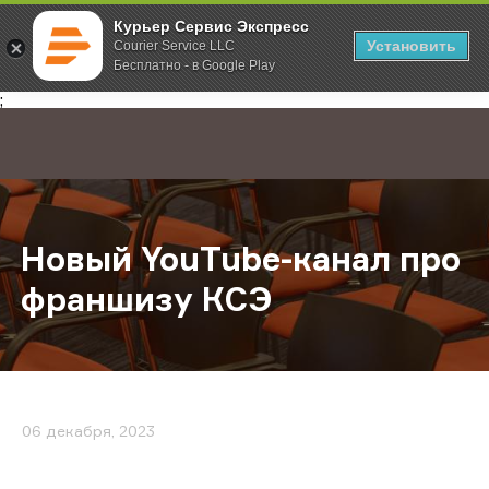
Курьер Сервис Экспресс
Установить
Courier Service LLC
Бесплатно - в Google Play
Главная
О компании
Новости
Новый YouTube-канал про франши
;
Новый YouTube-канал про
франшизу КСЭ
06 декабря, 2023