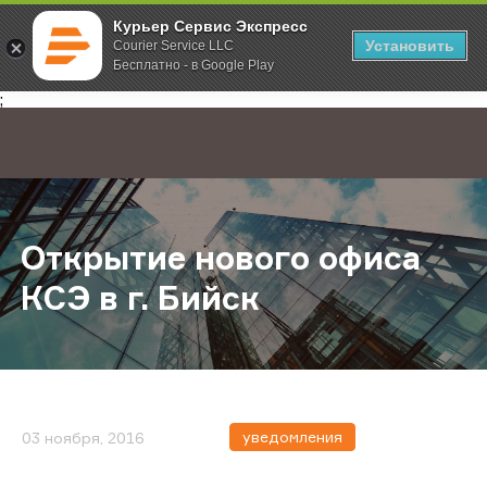
Курьер Сервис Экспресс
Установить
Courier Service LLC
Бесплатно - в Google Play
Главная
О компании
Новости
Открытие нового офиса КСЭ в г. 
;
Открытие нового офиса
КСЭ в г. Бийск
уведомления
03 ноября, 2016