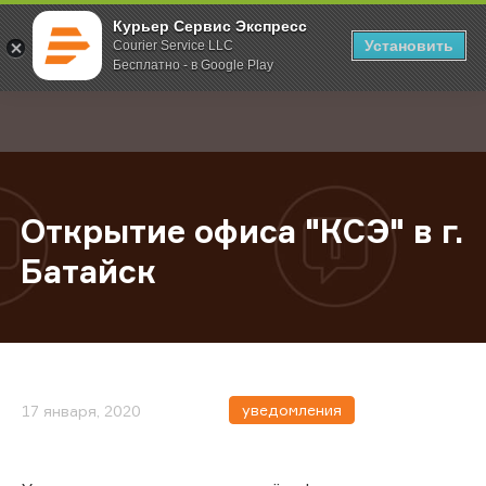
Курьер Сервис Экспресс
Установить
Courier Service LLC
Бесплатно - в Google Play
Главная
О компании
Новости
Открытие офиса "КСЭ" в г. Батайс
;
Открытие офиса "КСЭ" в г.
Батайск
уведомления
17 января, 2020