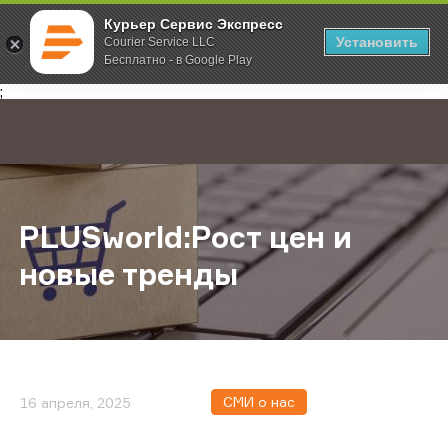
Курьер Сервис Экспресс
Установить
Courier Service LLC
Бесплатно - в Google Play
Главная
О компании
Новости
PLUSworld:Рост цен и новые трен
;
PLUSworld:Рост цен и
новые тренды
СМИ о нас
16 апреля, 2025