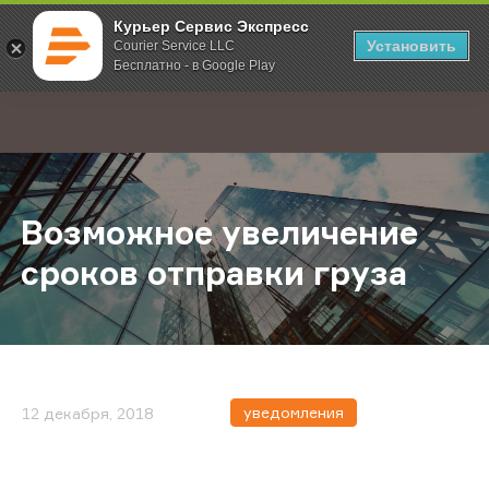
Курьер Сервис Экспресс
Установить
Courier Service LLC
Бесплатно - в Google Play
Главная
О компании
Новости
Возможное увеличение сроков от
;
Возможное увеличение
сроков отправки груза
уведомления
12 декабря, 2018