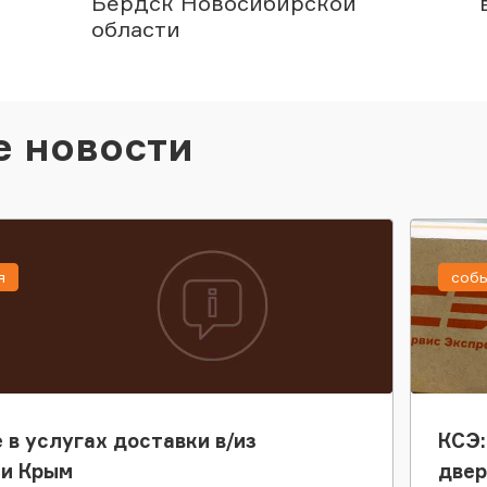
Бердск Новосибирской
области
е новости
я
соб
 в услугах доставки в/из
КСЭ:
ки Крым
двер