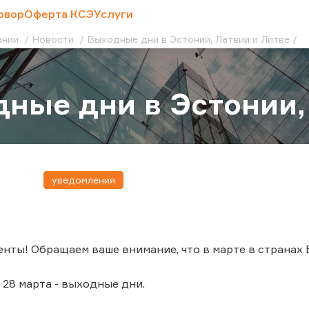
овор
Оферта КСЭ
Услуги
ании
Новости
Выходные дни в Эстонии, Латвии и Литве
ные дни в Эстонии,
уведомления
нты! Обращаем ваше внимание, что в марте в странах 
о 28 марта - выходные дни.