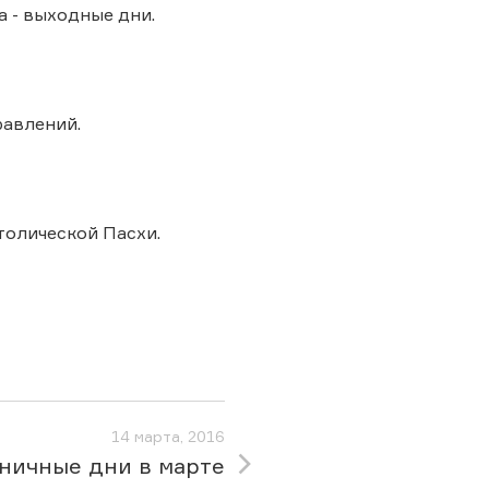
та - выходные дни.
авлений.
атолической Пасхи.
14 марта, 2016
ничные дни в марте