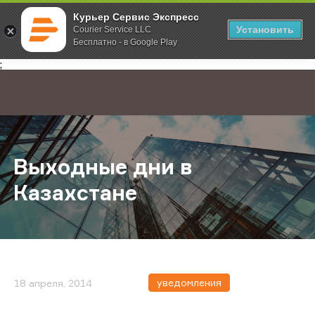
Курьер Сервис Экспресс
Установить
Courier Service LLC
Бесплатно - в Google Play
Главная
О компании
Новости
Выходные дни в Казахстане
;
Выходные дни в
Казахстане
уведомления
18 апреля, 2014