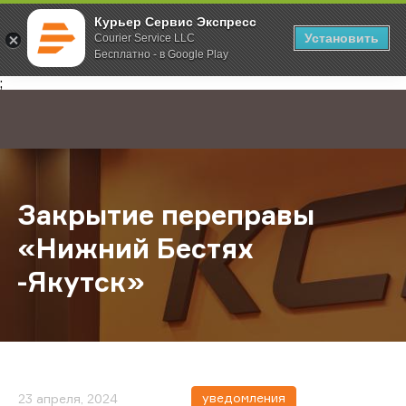
Курьер Сервис Экспресс
Установить
Courier Service LLC
Бесплатно - в Google Play
Главная
О компании
Новости
Закрытие переправы «Нижний Бес
;
Закрытие переправы
«Нижний Бестях
-Якутск»
уведомления
23 апреля, 2024