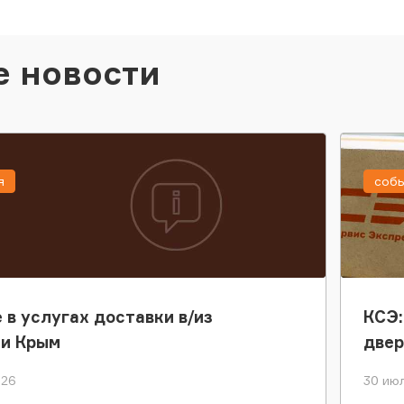
е новости
я
соб
 в услугах доставки в/из
КСЭ:
ки Крым
двер
026
30 июл