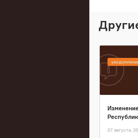
Други
уведомлени
Изменение
Республи
07 августа, 2