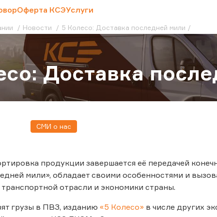
овор
Оферта КСЭ
Услуги
ании
Новости
5 Колесо: Доставка последней мили
есо: Доставка посл
СМИ о нас
ртировка продукции завершается её передачей конечн
едней мили», обладает своими особенностями и вызова
 транспортной отрасли и экономики страны.
озят грузы в ПВЗ, изданию
«5 Колесо»
в числе других э