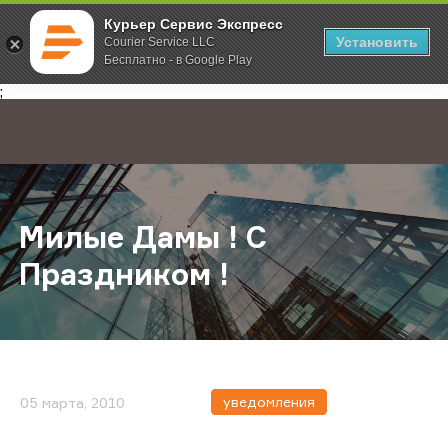
Курьер Сервис Экспресс
Установить
Courier Service LLC
Бесплатно - в Google Play
Главная
О компании
Новости
Милые Дамы ! С Праздником !
;
Милые Дамы ! С
Праздником !
уведомления
05 марта, 2010