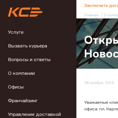
;
Заключить дог
Главная
О комп
Услуги
Откры
Вызвать курьера
Ново
Вопросы и ответы
О компании
18 ноября, 2013
Офисы
Франчайзинг
Уважаемые клие
офиса: пл. Карла
Управление доставкой