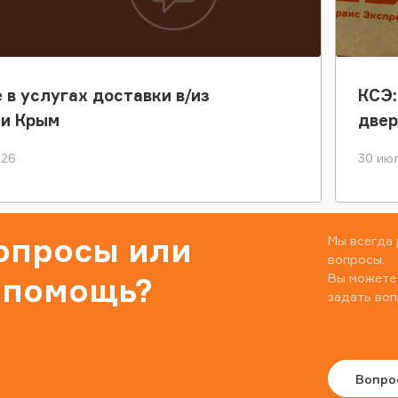
 в услугах доставки в/из
КСЭ:
ки Крым
двер
026
30 июл
вопросы или
Мы всегда 
вопросы.
Вы можете
 помощь?
задать воп
Вопро