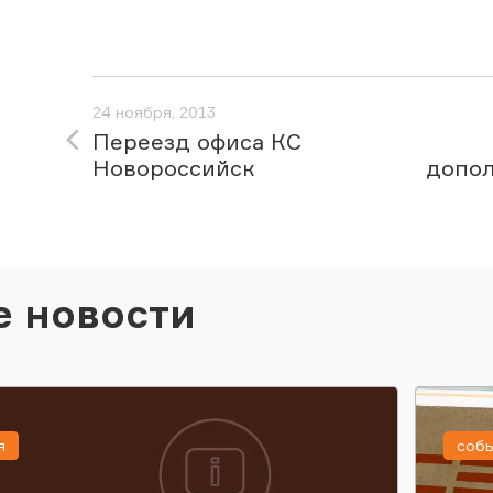
24 ноября, 2013
Переезд офиса КС
Новороссийск
допол
е новости
я
соб