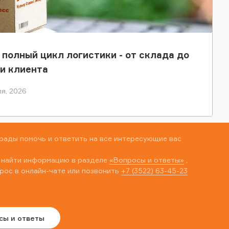
 полный цикл логистики - от склада до
и клиента
я, 2026
рады помочь и ответить на все интересующие вас
 найти информацию в разделе
«Вопросы и ответы»
,
рос в онлайн-чате или позвонить
+7 (3522) 63-45-23
сы и ответы