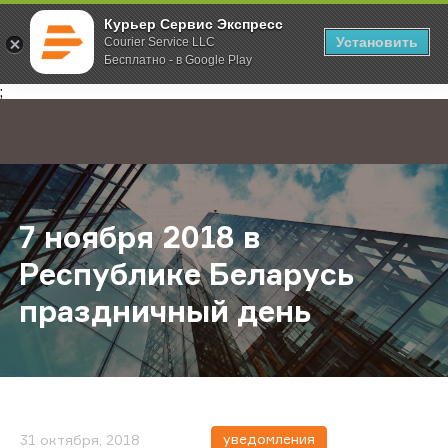
Курьер Сервис Экспресс
Установить
Courier Service LLC
Бесплатно - в Google Play
Главная
О компании
Новости
7 ноября 2018 в Республике Бела
;
7 ноября 2018 в
Республике Беларусь
праздничный день
уведомления
31 октября, 2018