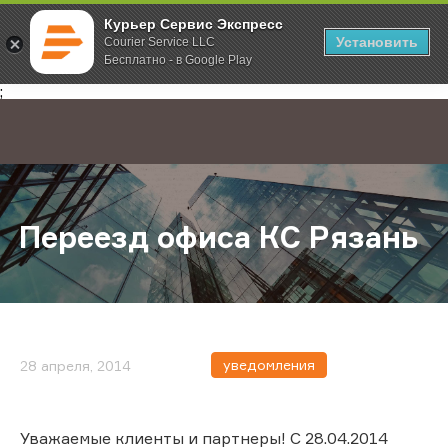
Курьер Сервис Экспресс
Установить
Courier Service LLC
Бесплатно - в Google Play
Главная
О компании
Новости
Переезд офиса КС Рязань
;
Переезд офиса КС Рязань
уведомления
28 апреля, 2014
Уважаемые клиенты и партнеры! С 28.04.2014