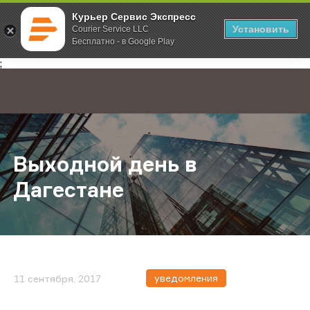
Курьер Сервис Экспресс
Установить
Courier Service LLC
Бесплатно - в Google Play
Главная
О компании
Новости
Выходной день в Дагестане
;
Выходной день в
Дагестане
уведомления
11 сентября, 2017