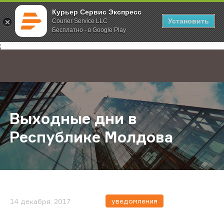
Курьер Сервис Экспресс
Установить
Courier Service LLC
Бесплатно - в Google Play
Главная
О компании
Новости
Выходные дни в Республике Мол
;
Выходные дни в
Республике Молдова
уведомления
14 декабря, 2017