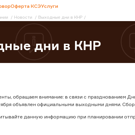
овор
Оферта КСЭ
Услуги
ании
Новости
Выходные дни в КНР
дные дни в КНР
нты, обращаем внимание: в связи с празднованием Дн
тября объявлен официальными выходными днями. Сбор 
читывайте данную информацию при планировании отпр