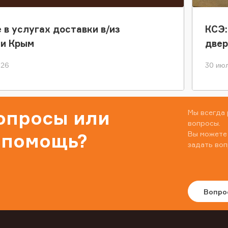
 в услугах доставки в/из
КСЭ:
ки Крым
двер
026
30 июл
вопросы или
Мы всегда 
вопросы.
Вы можете
 помощь?
задать воп
Вопро