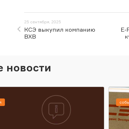
25 сентября, 2025
КСЭ выкупил компанию
E-
BXB
к
е новости
я
соб