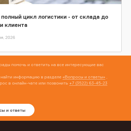
 полный цикл логистики - от склада до
и клиента
я, 2026
рады помочь и ответить на все интересующие вас
 найти информацию в разделе
«Вопросы и ответы»
,
рос в онлайн-чате или позвонить
+7 (3522) 63-45-23
сы и ответы