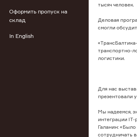
тысяч человек.
Оформить пропуск на
склад
Деловая програ
смогли обсудит
In English
«ТрансБалтика-
транспортно-ло
логистики.
Для нас выстав
презентовали у
Мы надеемся, з
интеграции IT-
Галанин: «Было
сотрудничать в