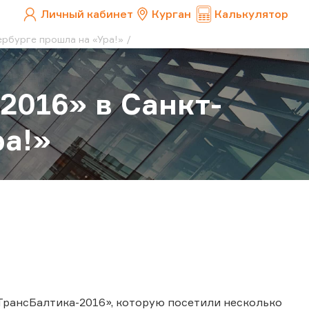
Личный кабинет
Курган
Калькулятор
рбурге прошла на «Ура!»
2016» в Санкт-
ра!»
«ТрансБалтика-2016», которую посетили несколько