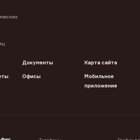
ических
иц
Документы
Карта сайта
еты
Офисы
Мобильное
приложение
офис
Телефоны
График р