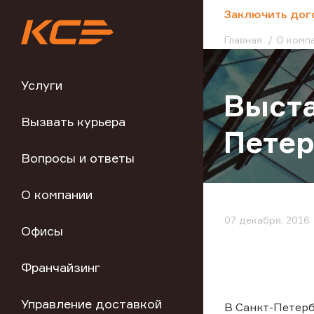
;
Заключить дог
Главная
О комп
Услуги
Выста
Вызвать курьера
Петер
Вопросы и ответы
О компании
07 декабря, 2016
Офисы
Франчайзинг
Управление доставкой
В Санкт-Петерб