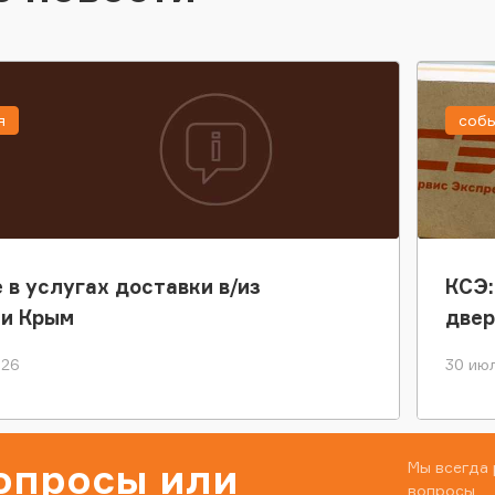
я
соб
 в услугах доставки в/из
КСЭ:
ки Крым
двер
026
30 июл
вопросы или
Мы всегда 
вопросы.