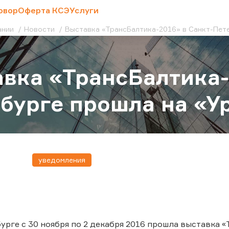
овор
Оферта КСЭ
Услуги
ании
Новости
Выставка «ТрансБалтика-2016» в Санкт-Пете
вка «ТрансБалтика-
бурге прошла на «У
уведомления
урге с 30 ноября по 2 декабря 2016 прошла выставка 