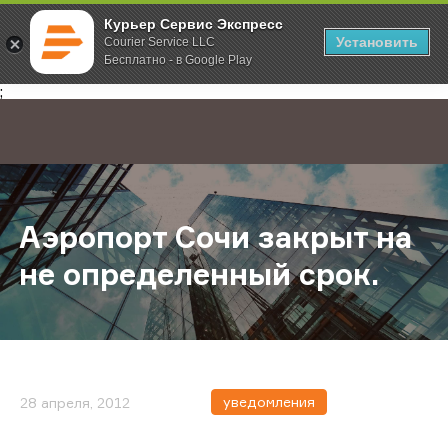
Курьер Сервис Экспресс
Установить
Courier Service LLC
Бесплатно - в Google Play
Главная
О компании
Новости
Аэропорт Сочи закрыт на не опре
;
Аэропорт Сочи закрыт на
не определенный срок.
уведомления
28 апреля, 2012