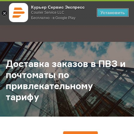
Курьер Сервис Экспресс
Установить
Courier Service LLC
Бесплатно - в Google Play
Главная
О компании
Новости
Доставка заказов в ПВЗ и почтом
;
Доставка заказов в ПВЗ и
почтоматы по
привлекательному
тарифу