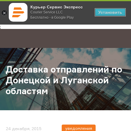
Курьер Сервис Экспресс
Установить
Courier Service LLC
Бесплатно - в Google Play
Главная
О компании
Новости
Доставка отправлений по Донецко
;
Доставка отправлений по
Донецкой и Луганской
областям
уведомления
24 декабря, 2015