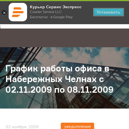
Курьер Сервис Экспресс
Установить
Courier Service LLC
Бесплатно - в Google Play
Главная
О компании
Новости
График работы офиса в Набережны
;
График работы офиса в
Набережных Челнах с
02.11.2009 по 08.11.2009
уведомления
02 ноября, 2009