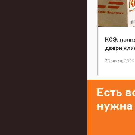
КСЭ: полн
двери кли
30 июля, 2026
Есть 
нужна