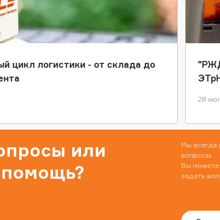
ый цикл логистики - от склада до
"РЖД
ента
ЭТр
28 июл
вопросы или
Мы всегда 
вопросы.
Вы можете
 помощь?
задать воп