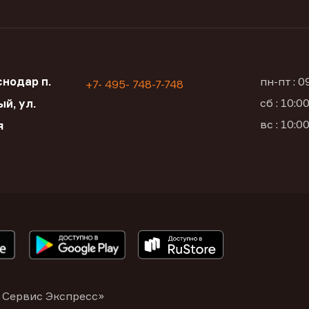
нодар п.
пн-пт : 
+7- 495- 748-7-748
сб : 10:
й, ул.
вс : 10:
я
 Сервис Экспресс»