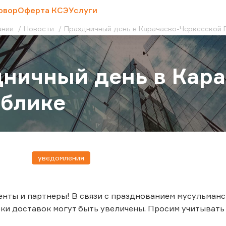
овор
Оферта КСЭ
Услуги
ании
Новости
Праздничный день в Карачаево-Черкесской 
ничный день в Кар
ублике
уведомления
нты и партнеры! В связи с празднованием мусульманск
ки доставок могут быть увеличены. Просим учитыват