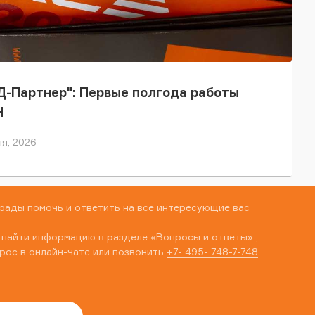
-Партнер": Первые полгода работы
Н
я, 2026
рады помочь и ответить на все интересующие вас
 найти информацию в разделе
«Вопросы и ответы»
,
рос в онлайн-чате или позвонить
+7- 495- 748-7-748