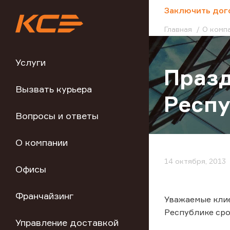
;
Заключить дог
Главная
О комп
Услуги
Празд
Вызвать курьера
Респ
Вопросы и ответы
О компании
14 октября, 2013
Офисы
Франчайзинг
Уважаемые клие
Республике сро
Управление доставкой