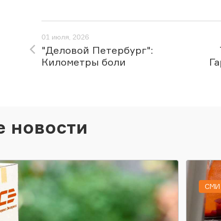
01 июля, 2026
"Деловой Петербург":
Километры боли
Га
е новости
СМИ 