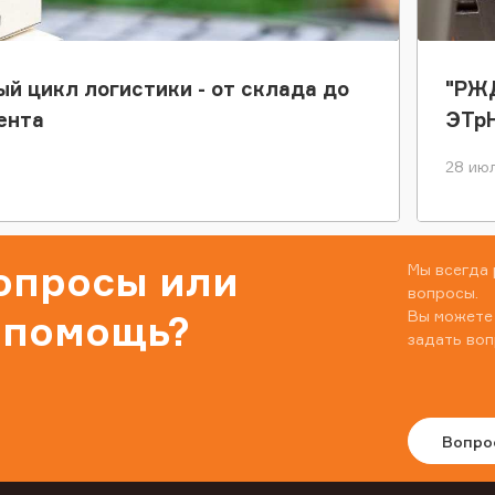
ый цикл логистики - от склада до
"РЖД
ента
ЭТр
28 июл
вопросы или
Мы всегда 
вопросы.
Вы можете
 помощь?
задать воп
Вопро