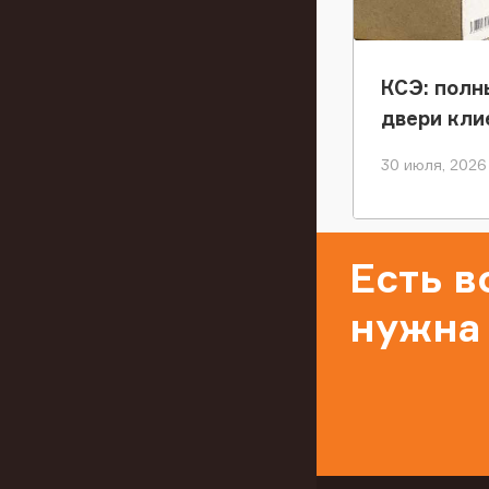
КСЭ: полн
двери кли
30 июля, 2026
Есть 
нужна