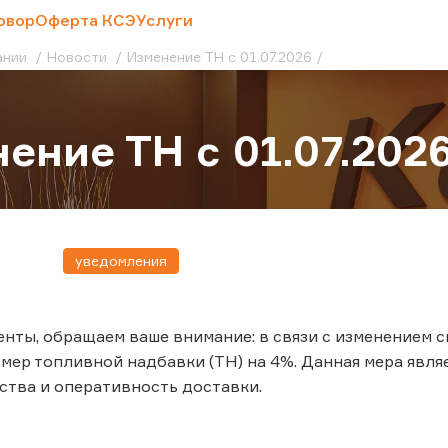
овор
Оферта КСЭ
Услуги
ании
Новости
Изменение ТН с 01.07.2026
ение ТН с 01.07.202
уведомления
нты, обращаем ваше внимание: в связи с изменением си
мер топливной надбавки (ТН) на 4%. Данная мера явля
ства и оперативность доставки.